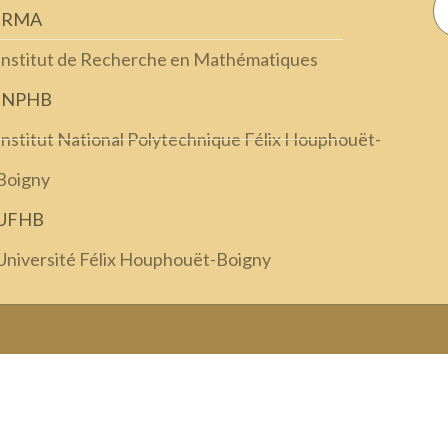
IRMA
Institut de Recherche en Mathématiques
INPHB
Institut National Polytechnique Félix Houphouët-
Boigny
UFHB
Université Félix Houphouët-Boigny