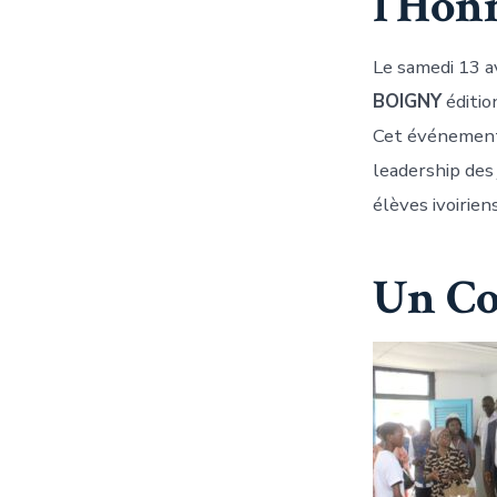
l’Hon
Le samedi 13 a
BOIGNY
éditio
Cet événement 
leadership des
élèves ivoiriens
Un Co