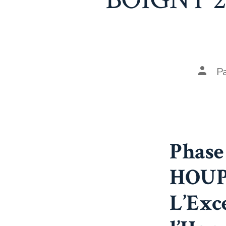
P
Phase
HOUP
L’Exc