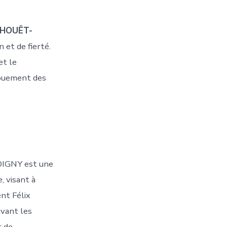
PHOUËT-
 et de fierté.
et le
évouement des
IGNY est une
e, visant à
nt Félix
vant les
t de