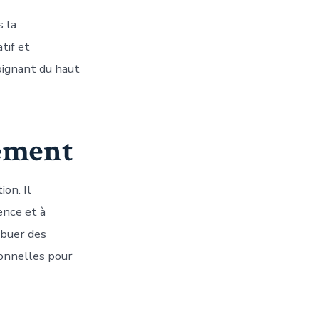
s la
tif et
oignant du haut
gement
on. Il
ence et à
ibuer des
ionnelles pour