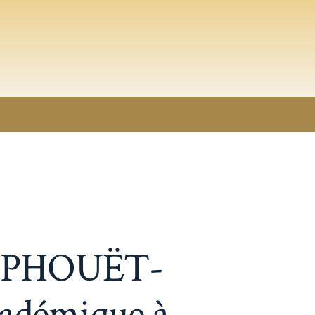
OUPHOUËT-
cadémique à