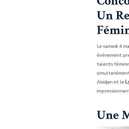
Conco
Un Re
Fémi
Le samedi 4 ma
événement pres
talents fémini
simultanément
Abidjan et le
L
impressionnan
Une M