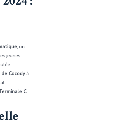
2024 :
matique
, un
des jeunes
oulée
e de Cocody
à
tal
Terminale C
.
elle