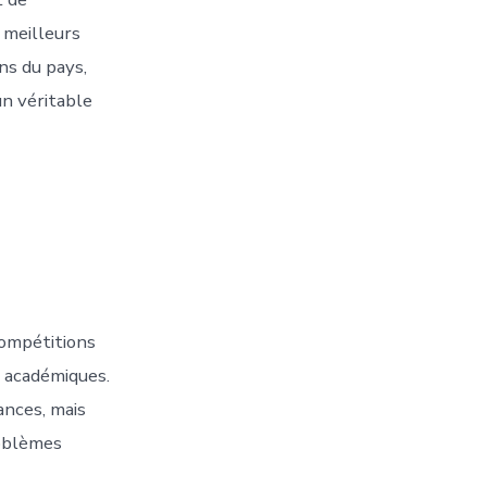
 meilleurs
ns du pays,
n véritable
compétitions
es académiques.
ances, mais
roblèmes