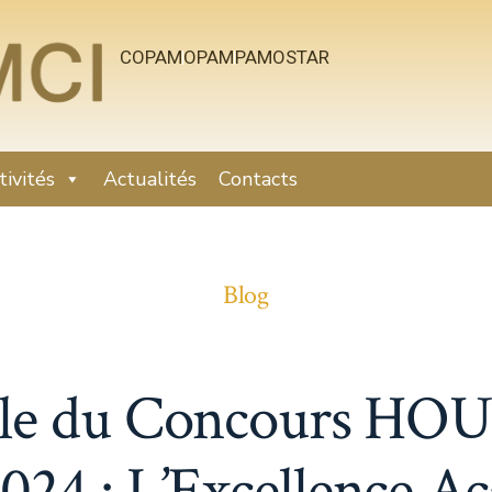
COPAM
OPAM
PAMOSTAR
tivités
Actualités
Contacts
Blog
nale du Concours H
4 : L’Excellence A