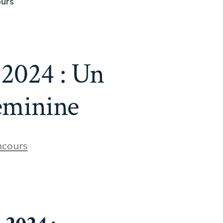
ours
2024 : Un
éminine
cours