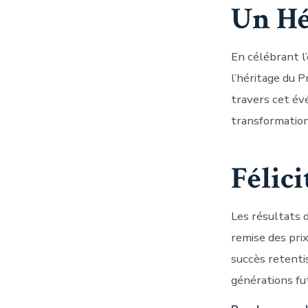
Un Hé
En célébrant l
l’héritage du 
travers cet év
transformation 
Félic
Les résultats 
remise des prix
succès retentis
générations fu