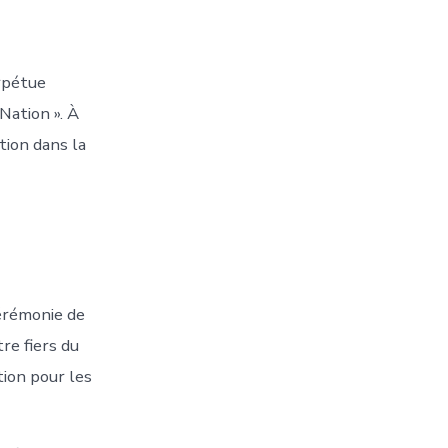
rpétue
Nation ». À
tion dans la
cérémonie de
re fiers du
tion pour les