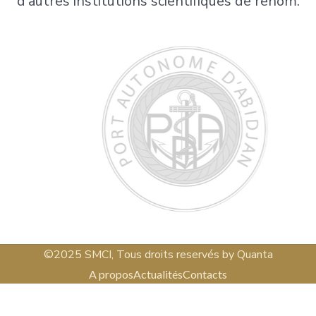
d’autres institutions scientifiques de renom.
©2025 SMCI, Tous droits reservés by Quanta
A propos
Actualités
Contacts