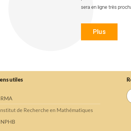
sera en ligne très pro
Plus
iens utiles
R
IRMA
Institut de Recherche en Mathématiques
INPHB