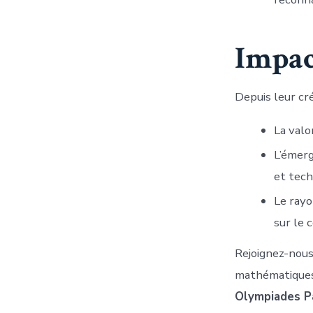
Impact
Depuis leur cr
La valo
L’émerg
et tech
Le rayo
sur le 
Rejoignez-nous
mathématiques 
Olympiades P