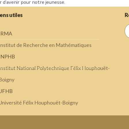
 d’avenir pour notre jeunesse.
iens utiles
R
IRMA
Institut de Recherche en Mathématiques
INPHB
Institut National Polytechnique Félix Houphouët-
Boigny
UFHB
Université Félix Houphouët-Boigny