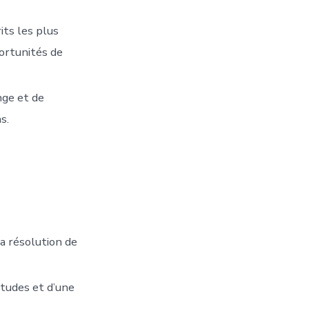
its les plus
ortunités de
nge et de
s.
la résolution de
études et d’une