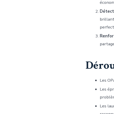
économ
Détect
brillan
perfec
Renforc
partage
Déroul
Les OPA
Les épr
problè
Les lau
reconna