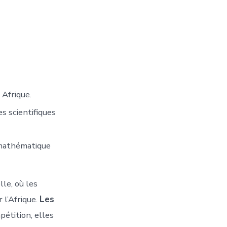
 Afrique.
s scientifiques
 mathématique
le, où les
 l’Afrique.
Les
étition, elles