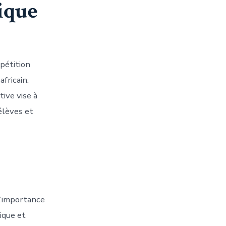
ique
pétition
fricain.
tive vise à
élèves et
l’importance
ique et