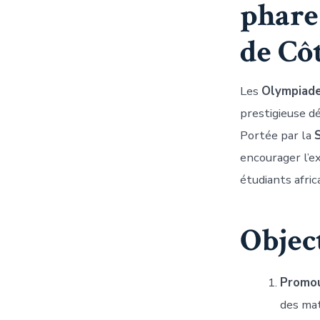
phare
de Côt
Les
Olympiade
prestigieuse d
Portée par la
encourager l’ex
étudiants africa
Object
Promou
des mat