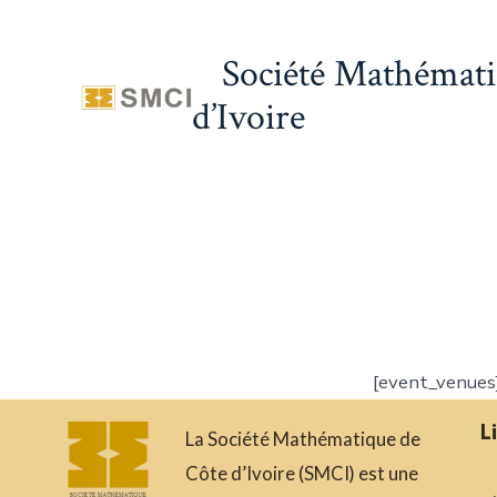
Société Mathémati
d’Ivoire
[event_venues
L
La Société Mathématique de
Côte d’Ivoire (SMCI) est une