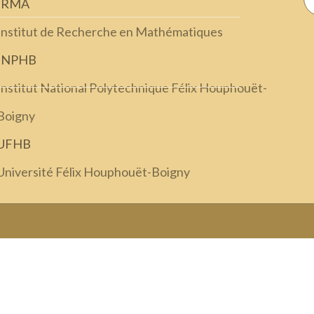
IRMA
Institut de Recherche en Mathématiques
INPHB
Institut National Polytechnique Félix Houphouët-
Boigny
UFHB
Université Félix Houphouët-Boigny