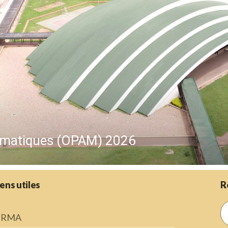
ématiques (OPAM) 2026
iens utiles
R
IRMA